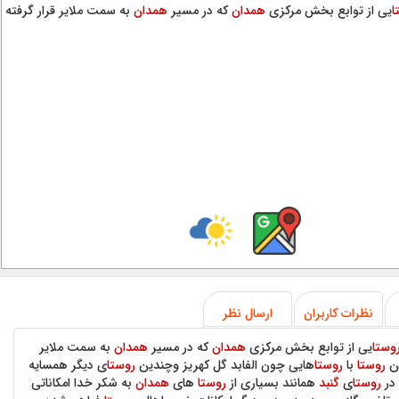
ا
یی از توابع بخش مرکزی
همدان
که در مسیر
همدان
به سمت ملایر قرار گرفته
نظرات کاربران
ارسال نظر
وستا
یی از توابع بخش مرکزی
همدان
که در مسیر
همدان
به سمت ملایر
ین
روستا
با
روستا
هایی چون الفابد گل کهریز وچندین
روستا
ی دیگر همسایه
در
روستا
ی
گنبد
همانند بسیاری از
روستا
های
همدان
به شکر خدا امکاناتی