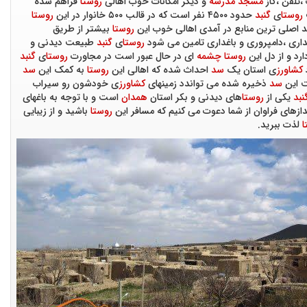
،تلفن ،گاز
مسجد
مدرسه
و دیگر امکانات خوب اهالی
روستا
فراهم شده
روستا
ی
گنبد
حدود ۴۵۰۰ نفر است که در قالب ۵۰۰ خانوار در این
روستا
د اصلی ترین منابع در آمدی اهالی خوب این
روستا
بیشتر از طریق
داری ،دامپروری و باغداری تامین می شود
روستا
ی
گنبد
طبیعت دیدنی و
ارد و از دل این
روستا
چشمه
ای در حال عبور است در مجاورت
روستا
ی
گنبد
کشاورز
ی استان یک
سد
احداث شده که اهالی این
روستا
به کمک این
سد
ت این
سد
ذخیره شده می تواندد زمینهای
کشاورز
ی خودشون رو سیراب
نبد
یکی از
روستا
های دیدنی و بکر استان
همدان
است و با توجه به باغهای
دازهای فراوان از شما دعوت می کنیم که مسافر این
روستا
باشید و از زیبایی
ا
لذت ببرید.