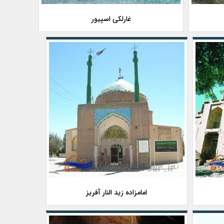
غارلکی اسپیور
امامزاده زید النار آفریز