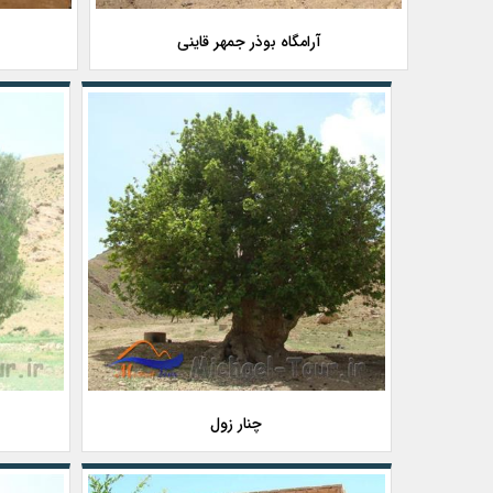
آرامگاه بوذر جمهر قاینی
چنار زول