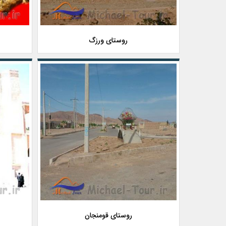
روستای ورزگ
روستای قومنجان