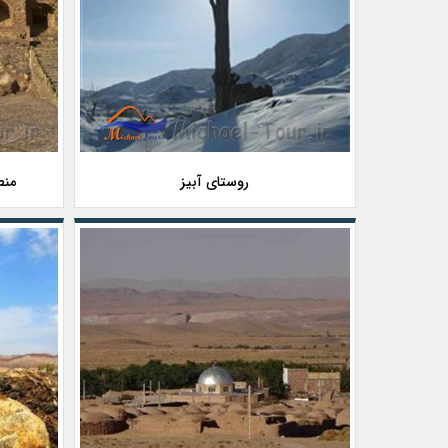
روستای آبیز
منط