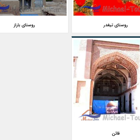
روستای تیغدر
روستای باراز
قائن