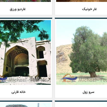
غار خونیک
غاردیو ورزق
سرو زول
خانه قارنی