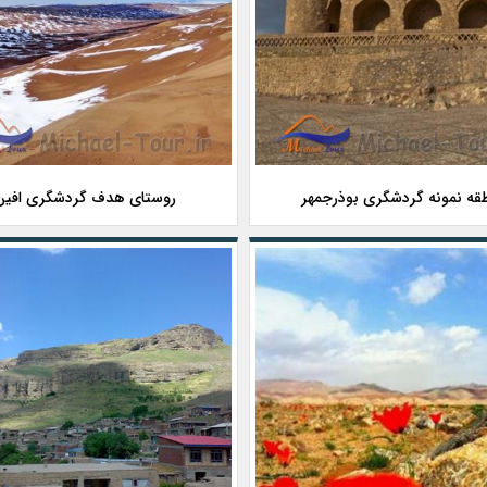
قه نمونه گردشگری بوذرجمهر
روستای هدف گردشگری افین