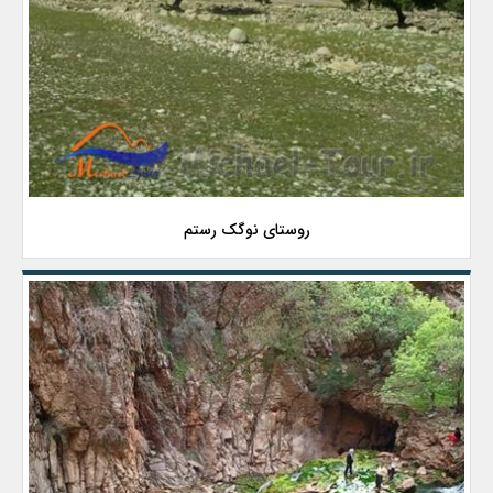
روستای نوگک رستم