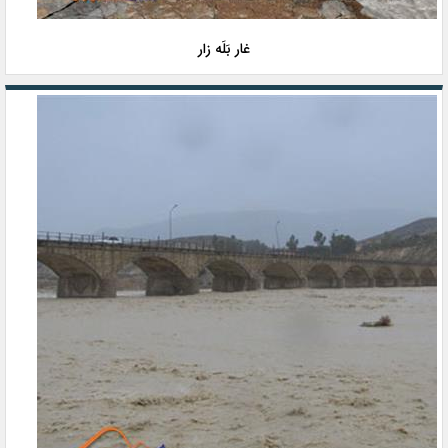
غار بَلَه زار