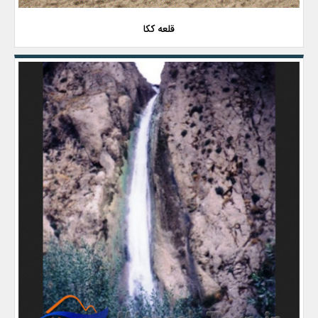
قلعه ککا