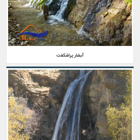
آبشار پراشکفت