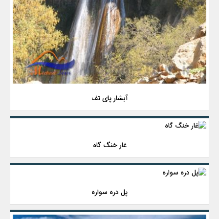
آبشار پای تف
غار خنگ گاه
پل دره سواره