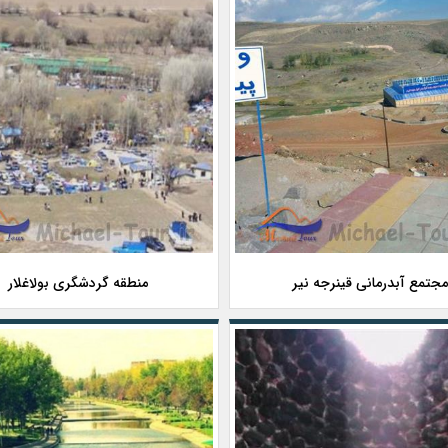
جتمع آبدرمانی قینرجه نیر
منطقه گردشگری بولاغلار