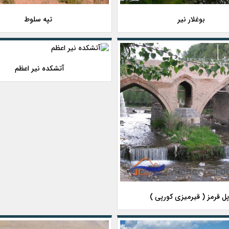
بوغلار نیر
تپه سلوط
آتشكده نیر اعظم
پل قرمز ( قیرمیزی کورپی )