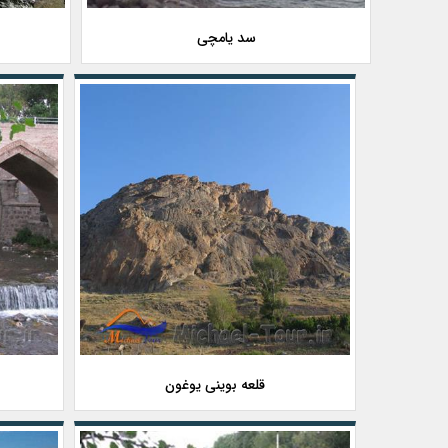
سد یامچی
قلعه بوینی یوغون