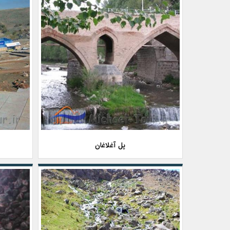
پل آغلاغان
م