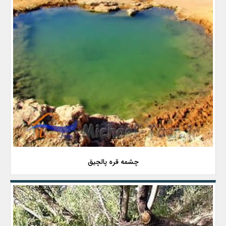
چشمه قره پالچیق