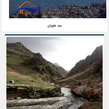
سد علویان