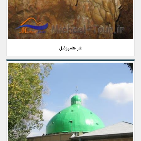
غار هامپوئیل