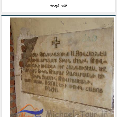
قلعه گویجه