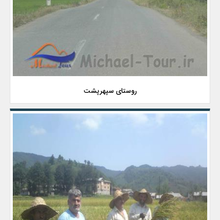
روستای سپهرپشت