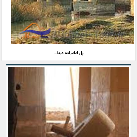
پل امامزاده عبدا…