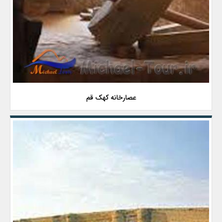
عصارخانه کهک قم