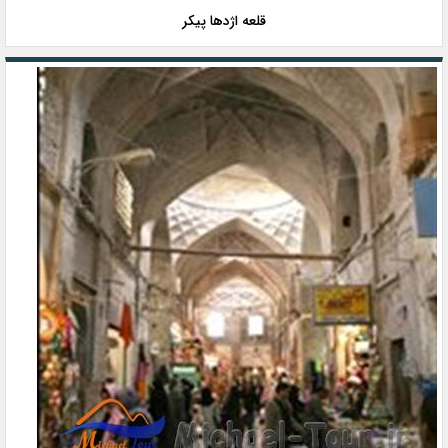
قلعه اژدها پیکر