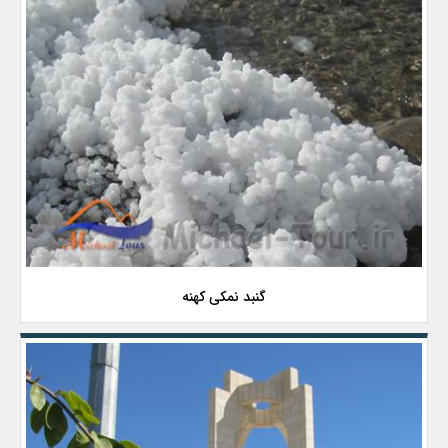
گنبد نمکى کهنه