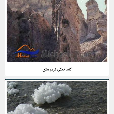
ﮔﻨﺒﺪ ﻧﻤﮑﯽ ﮐﺮﻣﻮﺳﺘﺞ