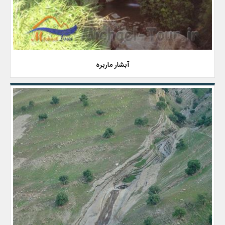
آبشار ماربره