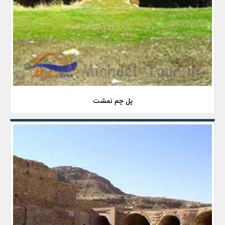
پل چم نمشت