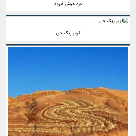
دره خوش آبرود
کویر ریگ جن