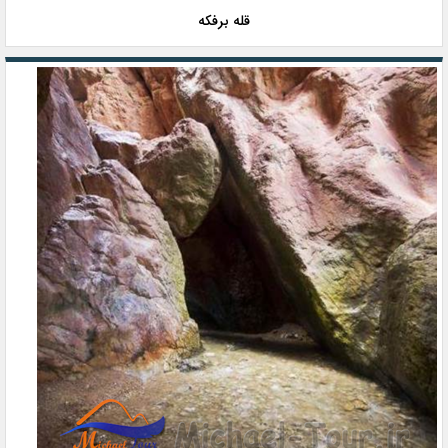
قله برفکه