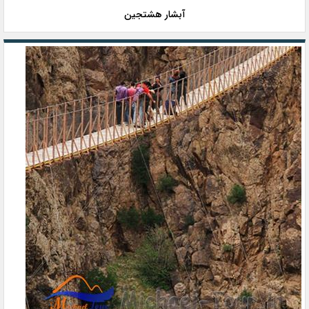
آبشار هشتجین