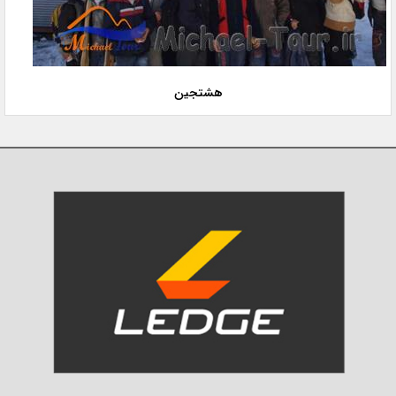
هشتجین