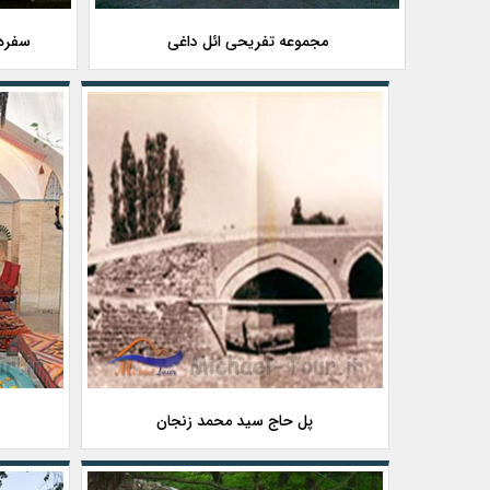
مجموعه تفریحی ائل داغی
سفره 
پل حاج سید محمد زنجان