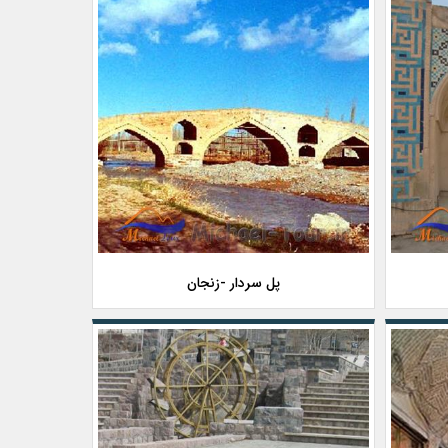
پل سردار -زنجان