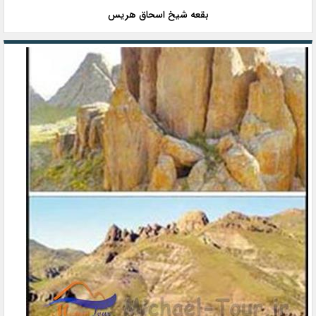
بقعه شیخ اسحاق هریس