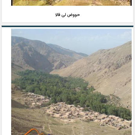
حووض لی قالا