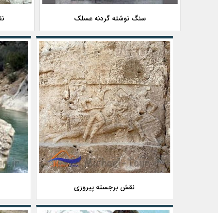
سنگ نوشته گردنه عسلک
نق
نقش برجسته پیروزی