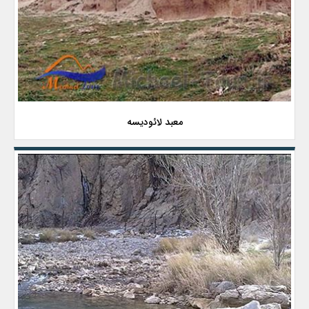
معبد لائودیسه