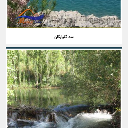
سد گلپایگان