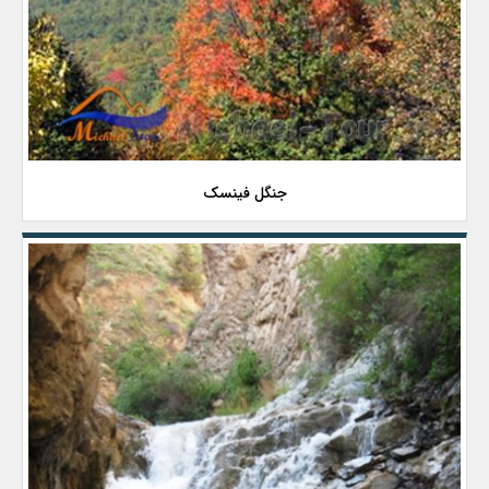
جنگل فینسک