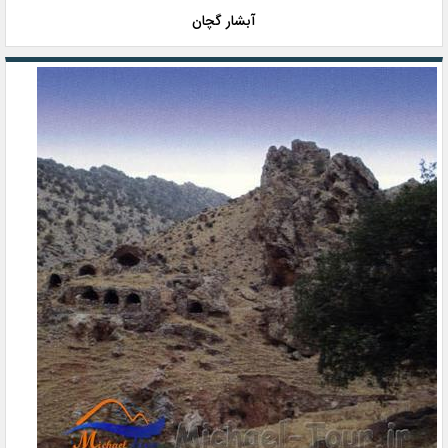
آبشار گچان