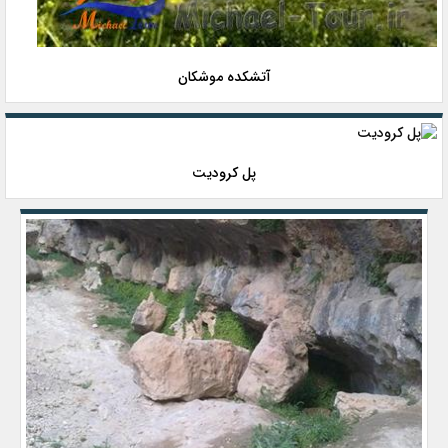
آتشكده موشكان
پل کرودیت