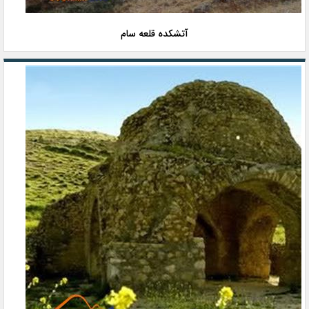
آتشکده قلعه سام