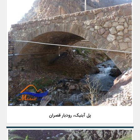
پل آبنیک، رودبار قصران