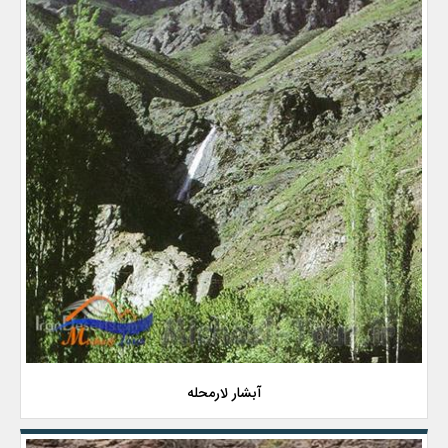
آبشار لارمحله