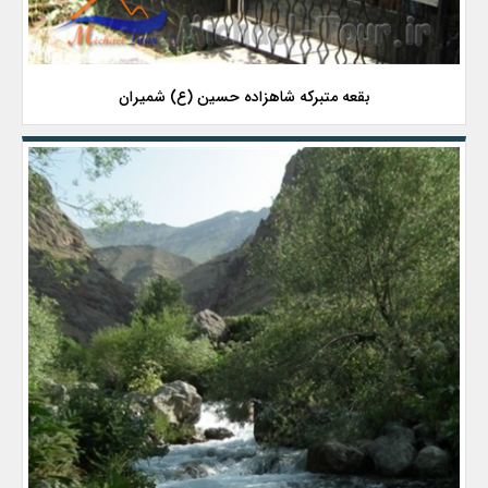
بقعه متبرکه شاهزاده حسین (ع) شمیران