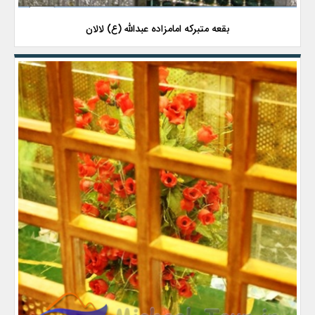
بقعه متبرکه امامزاده عبدالله (ع) لالان