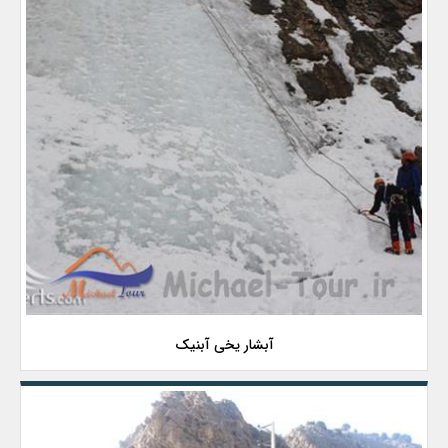
آبشار یخی آبنیک