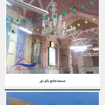
مسجدجامع یالو نور