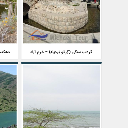
گرداب سنگی (گِردُو بَردینَه) – خرم آباد
دهکده 