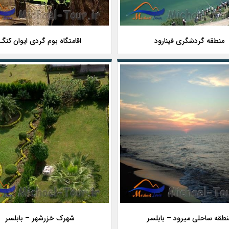
منطقه گردشگری فینارود
اقامتگاه بوم گردی ایوان کنگ
نطقه ساحلی میرود – بابلسر
شهرک خزرشهر – بابلسر