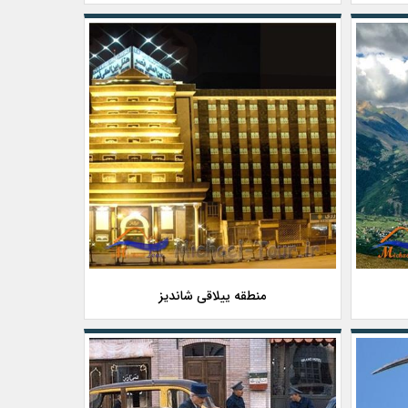
منطقه ییلاقی شاندیز