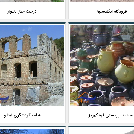
فرودگاه انگلیسیها
درخت چنار باغوار
منطقه توریستی قره کهریز
منطقه گردشگری آینالو