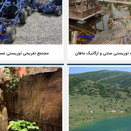
توریستی سنتی و ارگانیک ماهان
مجتمع تفریحی توریستی عس