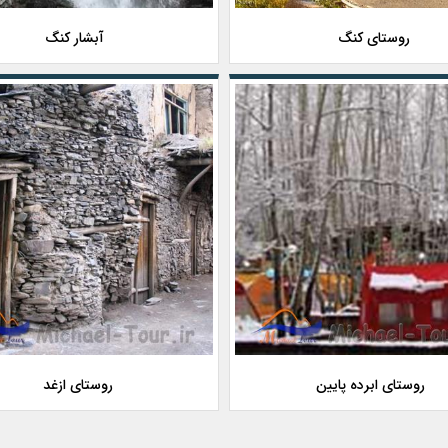
روستای کنگ
آبشار کنگ
روستای ابرده پایین
روستای ازغد