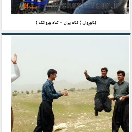
کِلاورِوان ( کلاه پران – کلاه وروانک )