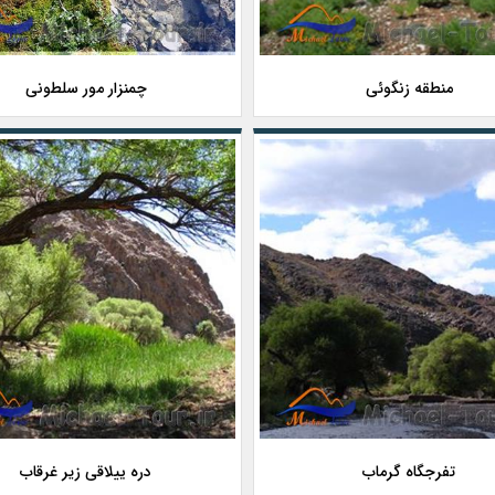
منطقه زنگوئی
چمنزار مور سلطونی
تفرجگاه گرماب
دره ییلاقی زیر غرقاب