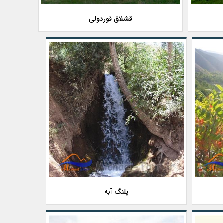
قشلاق قوردولی
پلنگ آبه