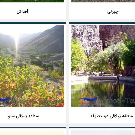
چپرلی
آقداش
منطقه ییلاقی درب صوفه
منطقه ییلاقی سنو