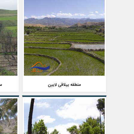
منطقه ییلاقی لایین
سا