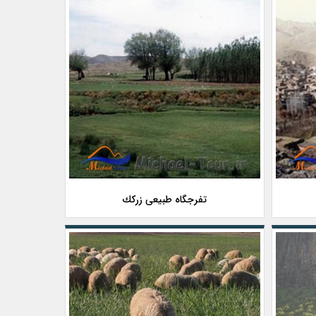
تفرجگاه طبیعی زركك