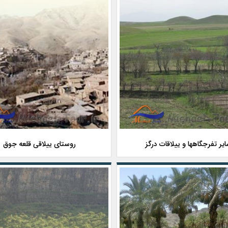
یر تفرجگاهها و ییلاقات درگز
روستای ییلاقی قلعه جوق