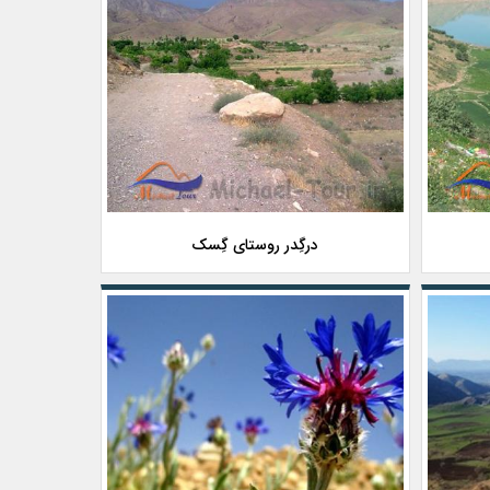
درگِدر روستای گِسک