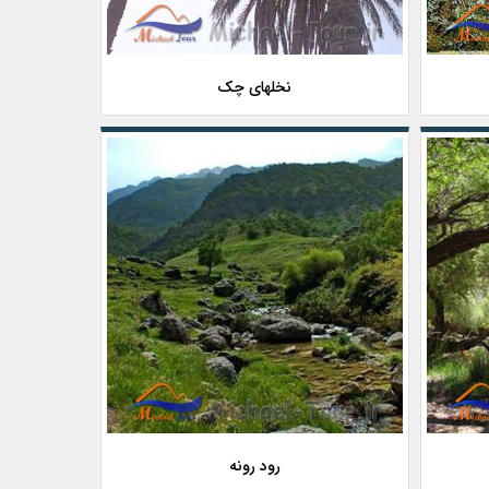
نخلهای چک
رود رونه