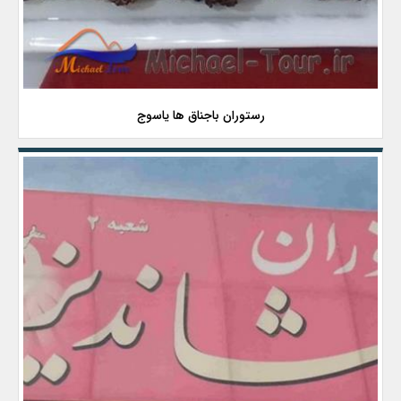
رستوران باجناق ها یاسوج