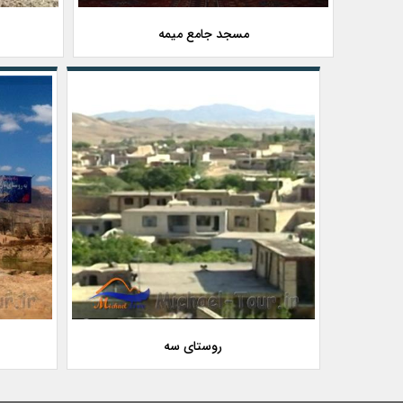
مسجد جامع میمه
روستای سه