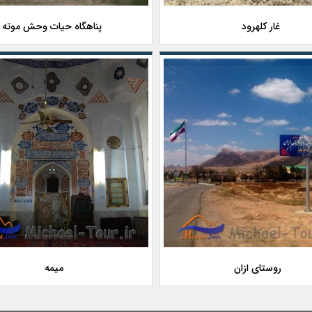
غار کلهرود
پناهگاه حیات وحش موته
روستای ازان
میمه