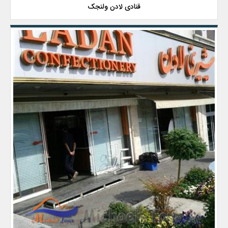
قنادی لادن ولنجک