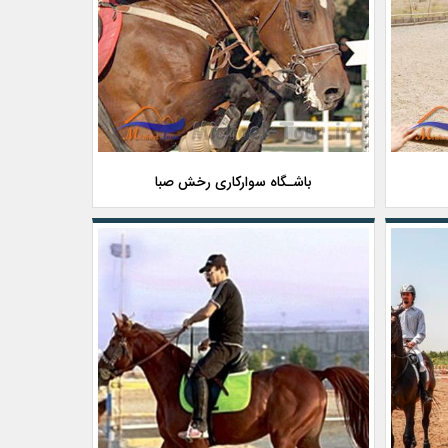
باشـگاه سوارکاری رخش صبا