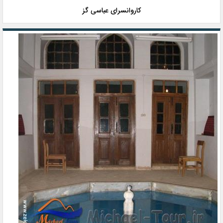
کاروانسرای عباسی گز