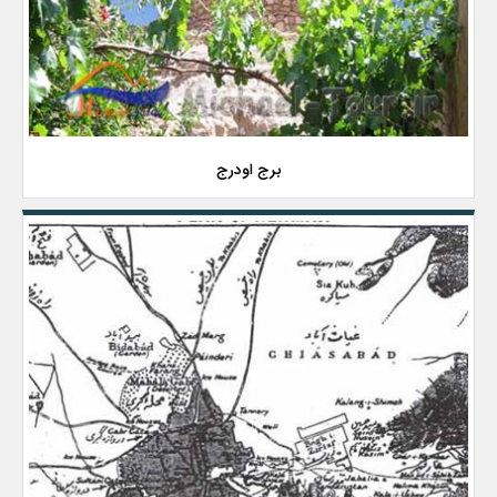
برج اودرج