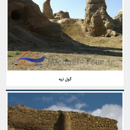
گول تپه