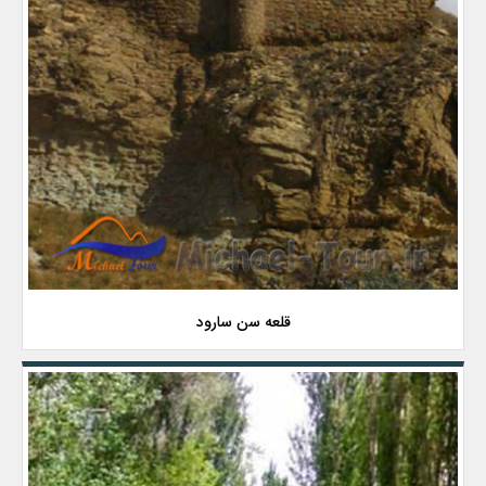
قلعه سن سارود