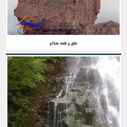
طاق و قلعه هلاکو