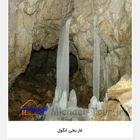
غار یخی انگول