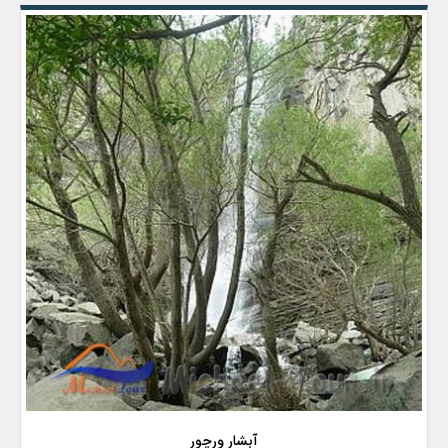
آبشار ورچور