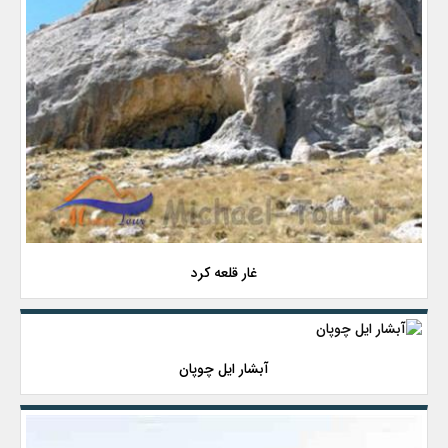
غار قلعه کرد
آبشار ایل چوپان