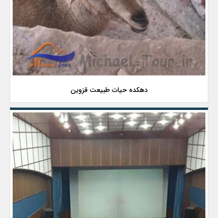
دهکده حیات طبیعت قزوین