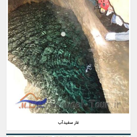
غار سفیدآب