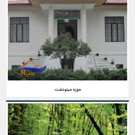
موزه مینودشت