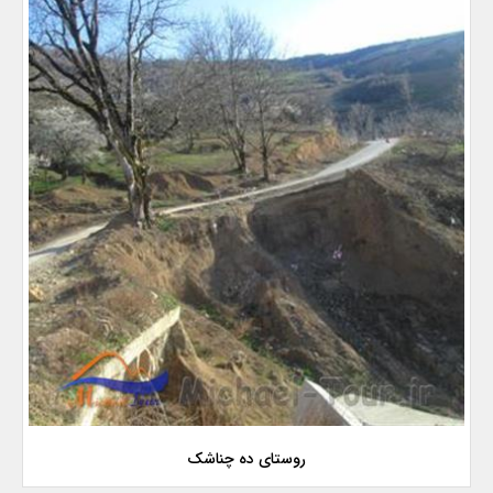
روستای ده چناشک