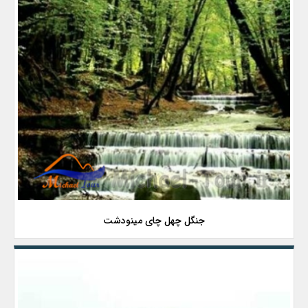
جنگل چهل چای مینودشت