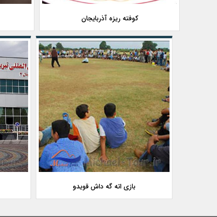
کوفته ریزه آذربایجان
بازی اته گه داش قویدو