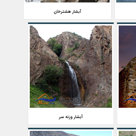
آبشار هشترخان
آبشار وزنه سر