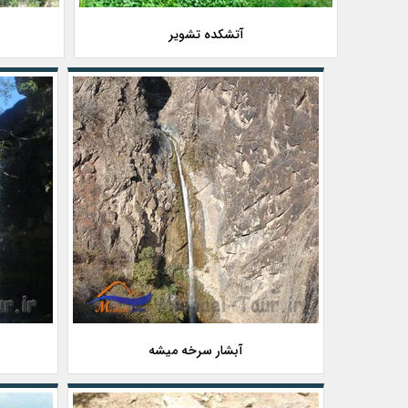
آتشکده تشویر
آبشار سرخه میشه