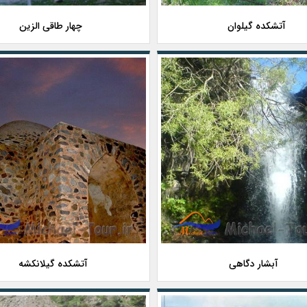
آتشکده گیلوان
چهار طاقی الزین
آبشار دگاهی
آتشكده گیلانكشه