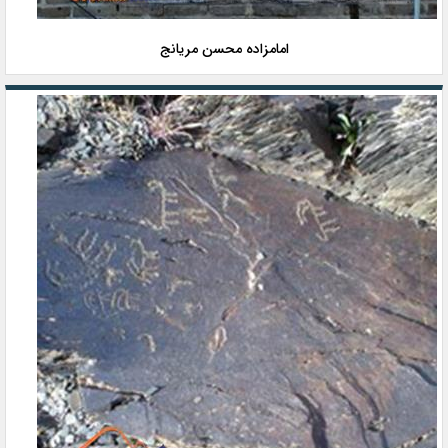
امامزاده محسن مریانج