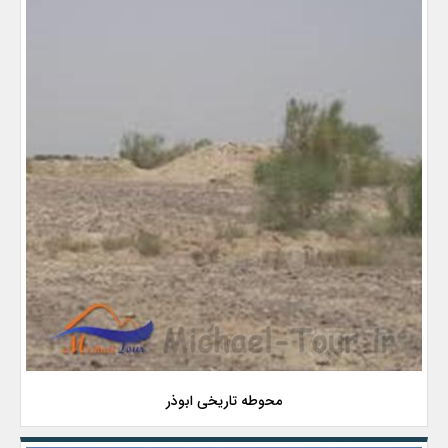
محوطه تاریخی ابوذر