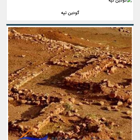
گودین تپه