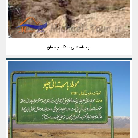
تپه باستانی سنگ چخماق