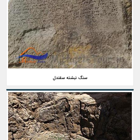
سنگ نبشته سقندل