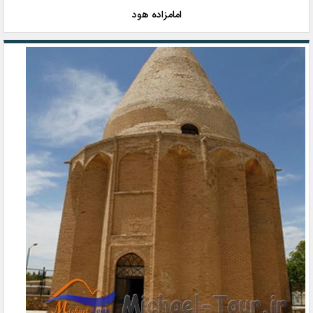
امامزاده هود