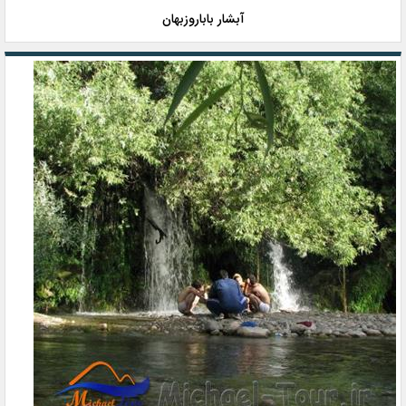
آبشار باباروزبهان