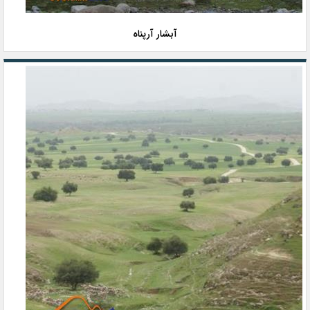
آبشار آرپناه