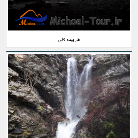
غار پبده لالی