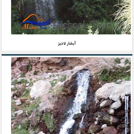
آبشار لادیز