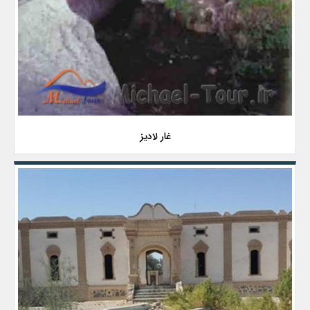
غار لادیز