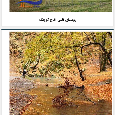
روستای آلتی آغاچ كوچک