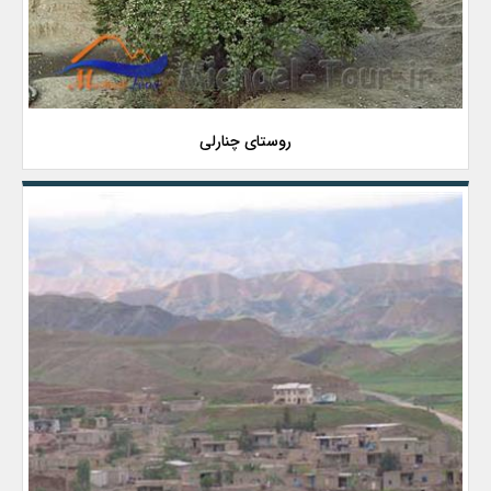
روستای چنارلی