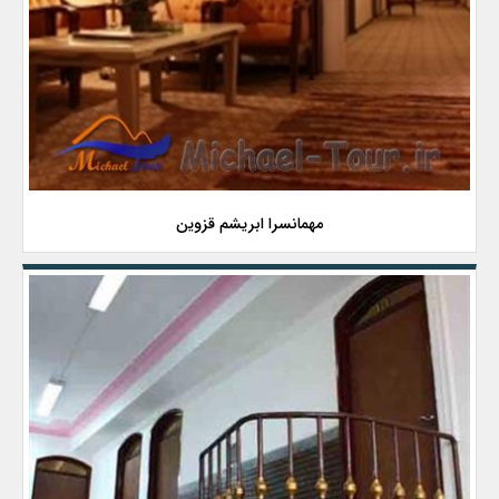
مهمانسرا ابریشم قزوین