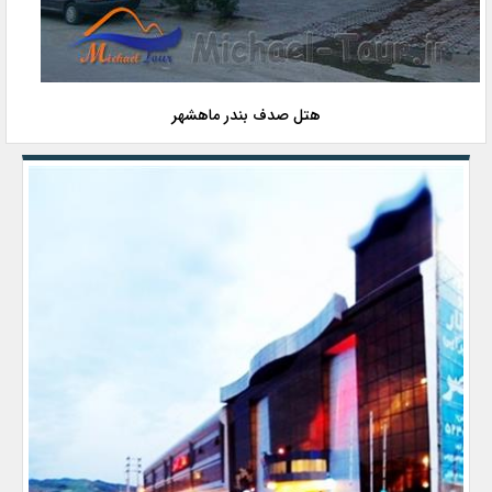
هتل صدف بندر ماهشهر