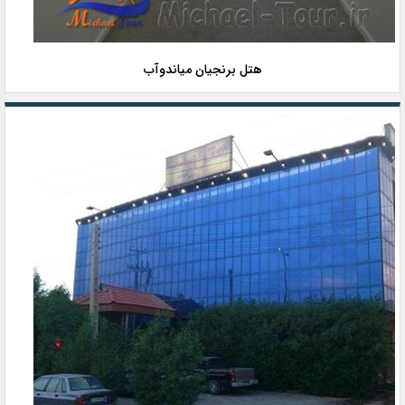
هتل برنجیان میاندوآب