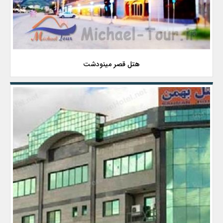
هتل قصر مینودشت