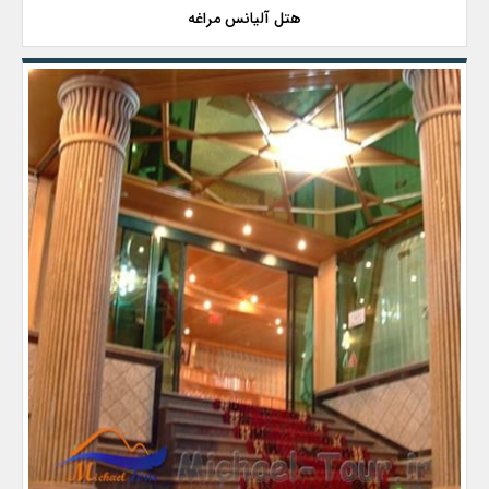
هتل آلیانس مراغه