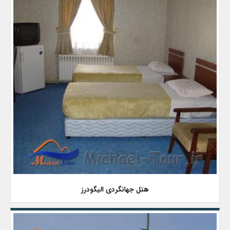
هتل جهانگردی الیگودرز