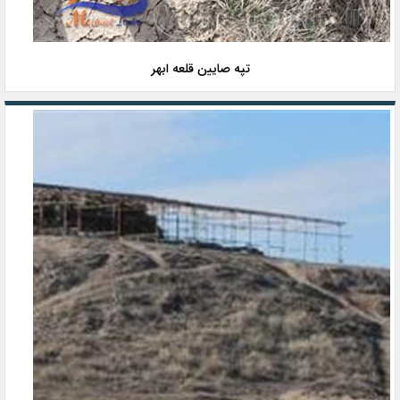
تپه صایین قلعه ابهر