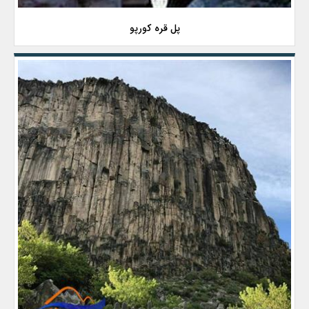
پل قره كورپو