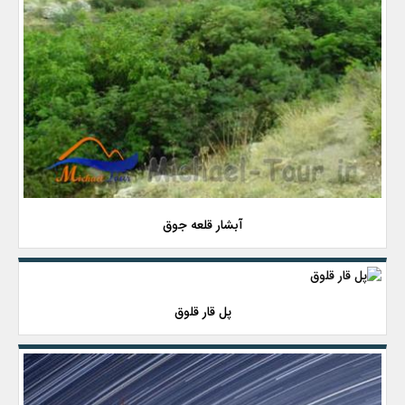
آبشار قلعه جوق
پل قار قلوق