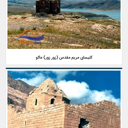
کلیسای مریم مقدس (زور زور) ماکو