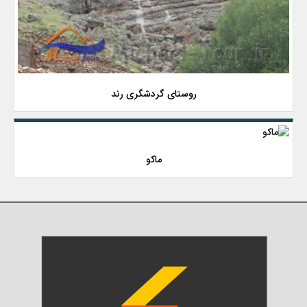
روستای گردشگری رند
ماکو