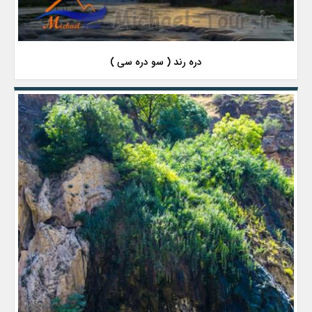
دره رند ( سو دره سی )