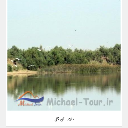
تالاب آق گل