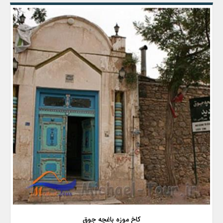
کاخ موزه باغچه جوق