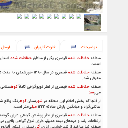
توضیحات
نظرات کاربران
ارسال 
منطقه
حفاظت شده
قیصری یکی از مناطق
حفاظت شده
استان چهارمح
است.
منطقه
حفاظت شده
قیصری در سال ۱۳۸۰ خورشیدی به مدت ۵ سال به عنوان «منطقه شکار ممنوع» اعلام گردید و سپس در سال ۱۳۸۶ خورشیدی با مساحت ۹۸۲۹ هکتار، به عنوان «منطقه
معرفی شد.
منطقه
حفاظت شده
قیصری از نظر توپوگرافی کاملاً
کوه
می‌ر
سد
.
از آنجا که بخش اعظم این منطقه در
شهر
ستان
کوه
رنگ واقع شد
سانتی‌گراد و میانگین بارش سالانه ۱۲۲۲
میل
ی‌متر است.
منطقه
حفاظت شده
قیصری از نظر پوشش گیاهی دارای گونه‌ه
ارتفاعات بلند و دره‌های نیمه عمیق، دارای تنوع گیاهی بالایی 
منطقه نیز عبارتند از شیرخشت، ارژن،
گز
، نسترن، کیکم، آلبالوی