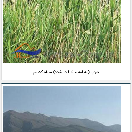
تالاب (منطقه حفاظت شده) سیاه کِشیم