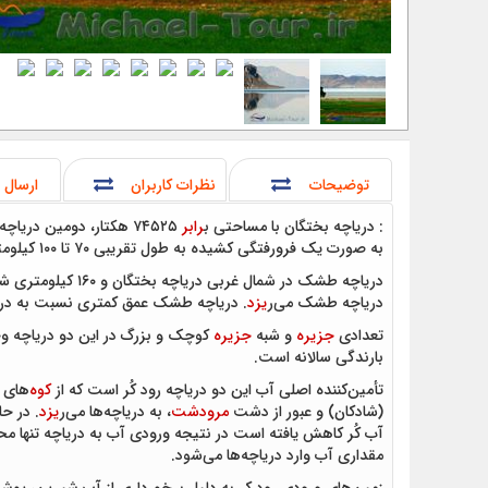
توضیحات
نظرات کاربران
ارسال 
: دریاچه بختگان با مساحتی ب
رابر
۷۴۵۲۵ هکتار، دومین دریاچه بزرگ ایران و از جمله دریاچه‌های آب شور کشور بوده که در ۱۶۰ کیلومتری شیراز و ۷۰ کیلومتری غرب
به صورت یک فرورفتگی کشیده به طول تقریبی ۷۰ تا ۱۰۰ کیلومتر است که به گونه‌ای انحنادار (U شکل) با جهت شمال غربی- جنوب شرقی گسترش یافته و به این ترتیب
دریاچه طشک در شم
دریاچه طشک می‌ر
یزد
. دریاچه طشک عمق کمتری نسبت به دریاچ
تعدادی
جزیره
و شبه
جزیره
کوچک و بزرگ در این دو دریاچه وجو
بارندگی سالانه است.
تأمین‌کننده اصلی آب این دو دریاچه رود کُر است که از
کوه
‌های برآفت
(شادکان) و عبور از دشت
مرودشت
، به دریاچه‌ها می‌ر
یزد
. در ح
آب کُر کاهش یافته است در نتیجه ورودی آب به دریاچه تنها مح
مقداری آب وارد دریاچه‌ها می‌شود.