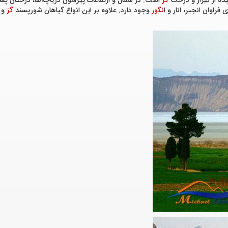
ده از نیزار و درخت
گز
است. در شمال و ارتفاعات پیرامون دریاچه‌ها، درختان پ
فراوان انجیر، انار و ا
نگور
وجود دارد. علاوه بر این انواع گیاهان شورپسند
گز
و ن