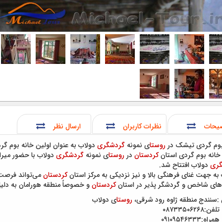
یحات
نظرات کاربران
ارسال نظر
بوم گردی تیشک در
روستا
ی نمونه
گردشگری
دولاب به عنوان اولین خانه بوم گر
 خانه بوم گردی استان
کردستان
در
روستا
ی نمونه
گردشگری
دولاب با حضور میرا
گری
دولاب افتتاح شد.
به جهت غنای فرهنگی بالا و نیز نزدیکی به مرکز استان
کردستان
می‌تواند فرصت 
های شاخص و گردشگر پذیر در استان
کردستان
و خصوصاً منطقه هورامان به دلی
:سنندج منطقه ژاوه رود شرقی،
روستا
ی دولاب
۰۸۷۳۳۵۰۶۲۶۸
ه:۰۹۱۰۹۵۴۶۳۳۳