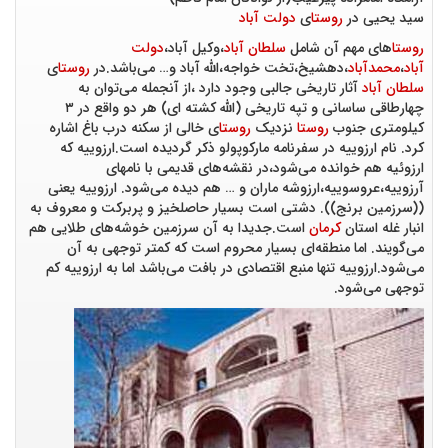
سید یحیی در
روستا
ی
دولت آباد
روستا
های مهم آن شامل
سلطان آباد
،وکیل آباد،
دولت
آباد
،
محمدآباد
،دهشیخ،تخت خواجه،الله آباد و… می‌باشد.در
روستا
ی
سلطان آباد
آثار تاریخی جالبی وجود دارد ،از آنجمله می‌توان به
چهارطاقی ساسانی و تپه تاریخی (الله کشته ای) هر دو واقع در ۳
کیلومتری جنوب
روستا
نزدیک
روستا
ی خالی از سکنه درب باغ اشاره
کرد. نام ارزوییه در سفرنامه مارکوپولو ذکر گردیده است.ارزوییه که
ارزوئیه هم خوانده می‌شود،در نقشه‌های قدیمی با نامهای
آرزوییه،عروسوییه،ارزوشه ماران و … هم دیده می‌شود. ارزوییه یعنی
((سرزمین برنج)). دشتی است بسیار حاصلخیز و پربرکت و معروف به
انبار غله استان
کرمان
است.جدیدا به آن سرزمین خوشه‌های طلایی هم
می‌گویند. اما منطقه‌ای بسیار محروم است که کمتر توجهی به آن
می‌شود.ارزوییه تنها منبع اقتصادی در بافت می‌باشد اما به ارزوییه کم
توجهی می‌شود.